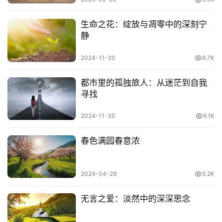
学者应当努力学习，通过老师指导使自己有大的进步，这好
生命之花：绽放与凋零中的深刻宁
比谷子煮成了饭，人吃了对身体有益，使人长胖一样。
静
7. 歌曲妙者，和者则寡；言得实者，然者则鲜。——汉·王
2024-11-30
6.7K
充《论衡·定贤》
都市里的孤独旅人：从迷茫到自我
歌曲神妙，能跟着唱的人就少；说话实事求是的人，同意他
寻找
的人就少。
2024-11-30
6.1K
8. 事莫明于有效，论奠定于有证。——汉·王充《论衡·薄
葬》
春色满园春意浓
对事情的明了莫过于它的实际效果，对论点的肯定莫过于它
2024-04-29
5.2K
的有力证据。
无言之爱：淡然中的深深思念
9. 比不应事，未可谓喻；文不称实，未可谓是。——汉·王
充《论衡·物势》