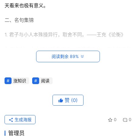
天看来也极有意义。
二、名句集锦
1. 君子与小人本殊操异行，取舍不同。——王充《论衡》
为了名利，小人可以玩弄权术、搞阴谋诡计，打击陷害别
阅读剩余 89%
人，使“人不知”，让“人不疑”，有很大的欺骗性，不易被人
察觉。而这些行为，常常为君子所不齿。
2. 论贵是而不务华，事尚然而不高合。——汉·王充《论衡·
首
涨知识
阅读
页
自纪》
赞
(0)
谈论贵在正确而不追求华丽，事情重在正确而不奉承迎合。
每
日
3. 口辩者其言深，笔敏者其文沉。——汉·王充《论衡·自
一
生成海报
0
0
纪》。
读
管理员