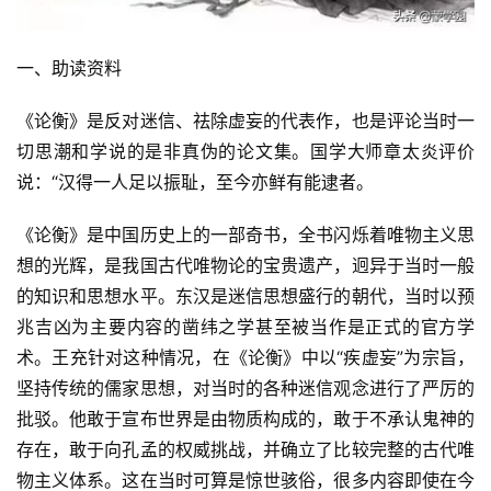
一、助读资料
《论衡》是反对迷信、祛除虚妄的代表作，也是评论当时一
切思潮和学说的是非真伪的论文集。国学大师章太炎评价
说：“汉得一人足以振耻，至今亦鲜有能逮者。
《论衡》是中国历史上的一部奇书，全书闪烁着唯物主义思
想的光辉，是我国古代唯物论的宝贵遗产，迥异于当时一般
的知识和思想水平。东汉是迷信思想盛行的朝代，当时以预
兆吉凶为主要内容的凿纬之学甚至被当作是正式的官方学
术。王充针对这种情况，在《论衡》中以“疾虚妄”为宗旨，
坚持传统的儒家思想，对当时的各种迷信观念进行了严厉的
批驳。他敢于宣布世界是由物质构成的，敢于不承认鬼神的
存在，敢于向孔孟的权威挑战，并确立了比较完整的古代唯
物主义体系。这在当时可算是惊世骇俗，很多内容即使在今