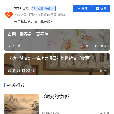
口辩，口才好。笔敏，文笔好。口才好的人言语深刻，文笔
实
零妖贰捌
51开心购（会员）
关注
私信
好的人文章深沉。
用
700
文章
6
评论
110
问题
13
回答
6
粉丝
工
有事私信我，我一直在线~
4. 精诚所至，金石为开。——王充《论衡·感虚篇》
具
登录
注册
古训：静养身，忘养神
人们足够诚心，便能够感动天地，即便是金石，都能够裂
问
开。比喻无论什么事情，只要诚心诚意去做，什么困难都能
答
上一篇
2019-09-11 01:14
克服。那些专心致志、义无反顾的人，在面对各种名与利的
专
区
诱惑时，不为所动；在面临各种打击时，毫不畏惧，为了心
《劝世贤文》一篇功力深厚的处世哲文（收藏）
中的目标和理想奋斗矢志不渝，最后沐浴到胜利的光辉。
常
2019-09-13 00:48
下一篇
5. 功名之下，常有非实之加。——汉·王充《论衡·书虚》
用
网
相关推荐
功名之下，常常有与事实不相符的。
址
《时光的纹路》
6. 学士简练于学，成熟于师，身之有益，犹谷成饭，食之生
肌腴。——王充《论衡·量知篇》
2025-03-26
5.5K