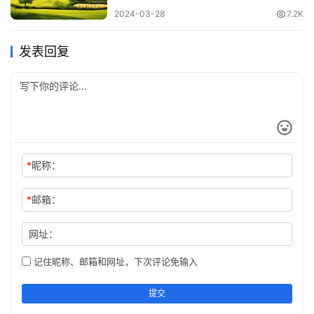
2024-03-28
7.2K
不符合事实，不能叫做清楚；文辞与实际情况不相称，不能
叫正确。
发表回复
10. 尚书者，上古帝王之书，或以为上所为，下所书，故谓
之《尚书》。——《论衡·正说篇》
所谓的尚书，是书写上古帝王之书，或者是描写上层统治阶
级，下层人民所书，所以才称作《尚书》。
*
昵称：
11.畏惧则存想，存想则目虚见。
*
邮箱：
选自《论衡·订鬼》。【译文】害怕恐惧就有了幻想，有了
网址：
这个幻想就好像亲眼看见了一样。
记住昵称、邮箱和网址，下次评论免输入
12.修身正行，不能来福；战栗戒慎，不能避祸。
提交
选自汉·王充《论衡·累害》。【译文】行为端正、品行美好