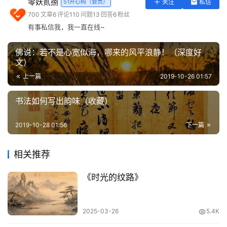
零妖贰捌
51开心购（会员）
关注
私信
实
700
文章
6
评论
110
问题
13
回答
6
粉丝
用
有事私信我，我一直在线~
工
具
佛说：若不是心宽似海，哪来的风平浪静！（深度好
登录
注册
文）
问
上一篇
2019-10-26 01:57
答
专
无论什么时候，都应该学会自我检讨，发现自己的不足处，
书法如何写出韵味（收藏）
区
然后纠正，做到更好。人生是越过越短的，过去的错误，我
们回不去，能做到的只能是用未来的时间，去弥补，去认
2019-10-28 01:56
下一篇
常
知。前事不忘，后事之师。
用
相关推荐
网
当一个人独处时候，不妨让心放空，寻找一些人生疏漏，管
址
《时光的纹路》
好自己的一言一行。犯错多半，是因为心魔太重，蒙蔽了你
的内心，分不清对错，甚至明知错还要去做，不懂反省。
2025-03-26
5.4K