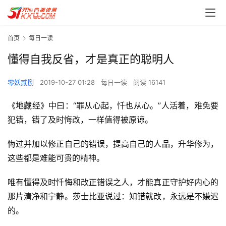
首页
每日一读
懂得自我反省，才是真正的聪明人
零妖贰捌
2019-10-27 01:28
每日一读
阅读 16141
《地藏经》中曰：“罪从心起，忏也从心。”人活着，难免要
犯错，错了及时悔改，一样值得被原谅。
悔过并加以修正自己的错误，提高自己的人品，升华修为，
这些都是难能可贵的精神。
唯有懂得及时忏悔和改正错误之人，才能真正守护好内心的
那片清净和宁静。莎士比亚说过：知错就改，永远是不嫌迟
的。