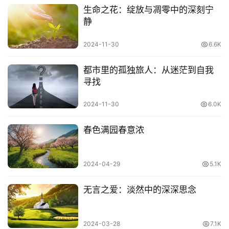
生命之花：绽放与凋零中的深刻宁
静
2024-11-30
6.6K
都市里的孤独旅人：从迷茫到自我
寻找
2024-11-30
6.0K
春色满园春意浓
自我反省其实就是一面镜子，它能更好照见自己的错误，看
清楚自己，然后改正。
2024-04-29
5.1K
没事的时候，不妨多接触一些有修为，且能够帮助你扫除心
无言之爱：淡然中的深深思念
魔障碍的朋友，也就是正能量的朋友。和向上善良，德馨兼
备的人在一起，你才能更好的降服自心，管好自己，改造自
己，忏悔自己。
2024-03-28
7.1K