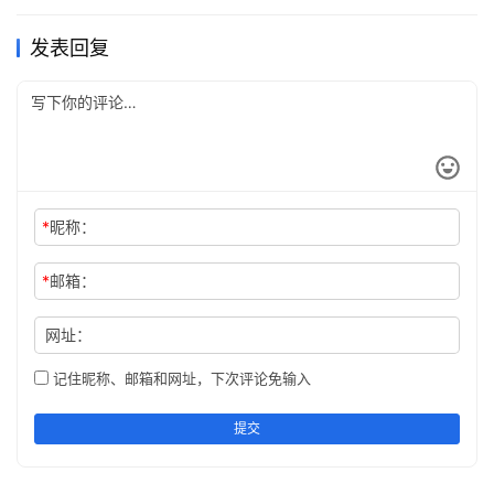
就像唐太宗说的那样：“以铜为镜，可以正衣冠；以史为
发表回复
镜，可以知兴替；以人为镜，可以明得失。”
常常自省，迷途知返，心定则乐。在忏悔中消除业障，得到
内心的清净。只有懂得自省忏悔的人，才能让生活过的更值
得。“每个人都会犯错，但是，只有愚人才会执过不改。”闲
时，可以多读书，读好书。
*
昵称：
*
邮箱：
网址：
记住昵称、邮箱和网址，下次评论免输入
提交