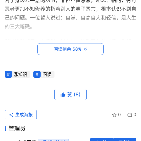
对于身边人善意的劝阻，非但不懂感激，还恶言相向，有可
恶者更加不知修养的指着别人的鼻子恶言，根本认识不到自
己的问题。一位哲人说过：自满、自高自大和轻信，是人生
的三大暗礁。
所以当我们用一个手指，指向他人挑剔责备的时候，你想过
阅读剩余 68%
没有，还有三个手指正在指向自己呢？有一句话叫：越是无
能的人，越喜欢挑剔别人的错儿。
在滚滚红尘里，学会谦卑向上，时刻用虔诚的心，盥洗自己
涨知识
阅读
首
的内心，拂去心底那些尘埃，努力做一个思想善良，干净的
页
人。
赞
(8)
每
日
生成海报
0
0
一
读
管理员