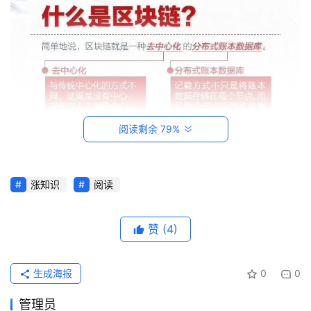
阅读剩余 79%
首
涨知识
阅读
页
赞
(4)
每
日
一
生成海报
0
0
读
管理员