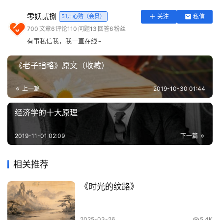
实
零妖贰捌
51开心购（会员）
关注
私信
用
700
文章
6
评论
110
问题
13
回答
6
粉丝
工
有事私信我，我一直在线~
具
登录
注册
《老子指略》原文（收藏）
问
答
上一篇
2019-10-30 01:44
专
区
经济学的十大原理
常
2019-11-01 02:09
下一篇
用
网
相关推荐
址
《时光的纹路》
2025-03-26
5.4K