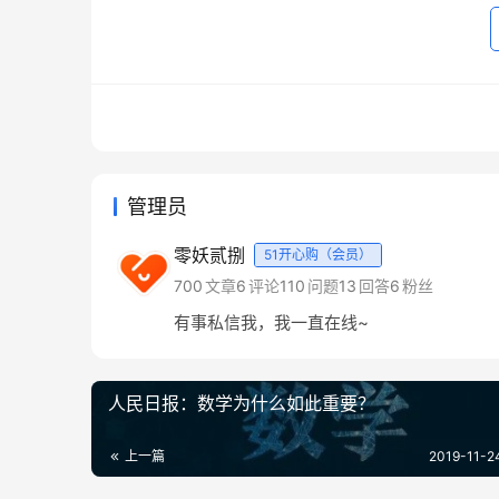
二、费曼学习法为什么这么有用
明白了费曼学习法之后，你可能还是会有疑惑，
关键在于学习模式的转变
费曼学习法能够真正意义上的改变我们的学习模
管理员
大家可以看这张图
零妖贰捌
51开心购（会员）
700
文章
6
评论
110
问题
13
回答
6
粉丝
有事私信我，我一直在线~
人民日报：数学为什么如此重要？
上一篇
2019-11-2