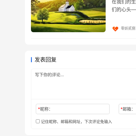
在我们的生
如果你尝试通过教懂别人的方法去突出，那是不
们的心头—
让别人听懂吧。
强烈的味道
其实这个过程可以看做是一个分解的过程，你会
零妖贰捌
才能真正理解这个方法。
如果你的听众文化水平不高，你还需要把大卸八
每一个部分你仍然需要大卸八块，一直往深处拆
发表回复
当你连本质都理解了，那自然能够教给别人了。
但在做到教会别人的路上，还有一个阻碍，就是
那是不是又要重新把费曼学习法大卸八块，再把
*
昵称：
*
邮箱：
其实整个费曼学习法的操作过程，就是拆、合、
记住昵称、邮箱和网址，下次评论免输入
悉程度也一定是远胜于那些只拆或者只合的人。