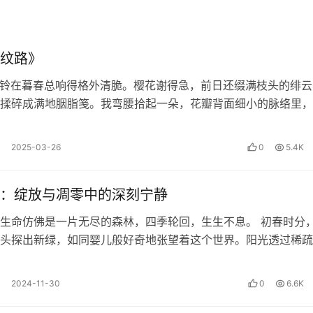
纹路》
铃在暮春总响得格外清脆。樱花谢得急，前日还缀满枝头的绯云
揉碎成满地胭脂笺。我弯腰拾起一朵，花瓣背面细小的脉络里，
晞的微光。…
2025-03-26
0
5.4K
：绽放与凋零中的深刻宁静
方式，内容在我们大脑中的留存率是完全不一样的，从听讲到现
生命仿佛是一片无尽的森林，四季轮回，生生不息。 初春时分
从讨论到教别人，这一部分被称为主动学习。
头探出新绿，如同婴儿般好奇地张望着这个世界。阳光透过稀疏
陆离地洒在嫩芽上，它们在微风中轻…
2024-11-30
0
6.6K
出观点，其实就是自己的输入。