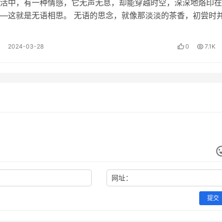
活中，有一种情感，它无声无息，却能穿越时空，深深地烙印在
是首先你要对费曼学习法有一个深入的理解才行，你要弄懂，你
—这就是无语相思。 无语的思念，就像那淡淡的茶香，初尝时
，但当你细细品味，那份深沉的韵味…
把费曼学习法这个方法大卸八块，每一个部位都看得特别清楚，
2024-03-28
0
7.1K
块的部分换一个更加通俗易懂的方式去展现，那其实大卸八块之
，就能够拆到本质了。
怎样把所想，转化为所说？
语言融入其中，再结合起来，最后教懂别人。
网址：
拆、合，和你小时候拼装乐高玩具一样，拆、合久了，你对玩具
提交