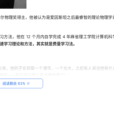
诺贝尔物理奖得主，他被认为是爱因斯坦之后最睿智的理论物理学
法，他在 12 个月内自学完成 4 年麻省理工学院计算机科学
速学习理论和方法，其实就是费曼学习法。
父亲，他的子女却是一个清华，一个北大，之后有人采访他有什
绝招——我只不过是让孩子教我罢了！”
阅读剩余 83%
再给他也讲一遍；孩子做作业的时候，他也会读孩子的课本，弄
去学校的时候再问老师。
过输出的形式教会、教懂大部分人。