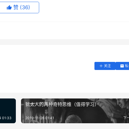
赞
(36)
？
输入+输出的费曼学习法，为什么会这么有用，原理何在？
式。
关注
私
犹太人的两种奇特思维（值得学习）
4 01:33
2019-11-26 01:41
下