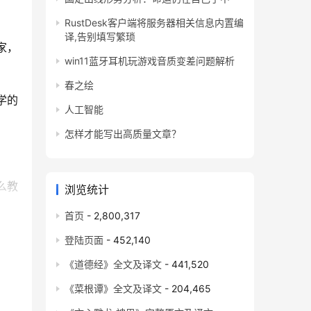
RustDesk客户端将服务器相关信息内置编
译,告别填写繁琐
家，
win11蓝牙耳机玩游戏音质变差问题解析
春之绘
的 
人工智能
怎样才能写出高质量文章？
么教
浏览统计
首页
- 2,800,317
不懂
登陆页面
- 452,140
《道德经》全文及译文
- 441,520
《菜根谭》全文及译文
- 204,465