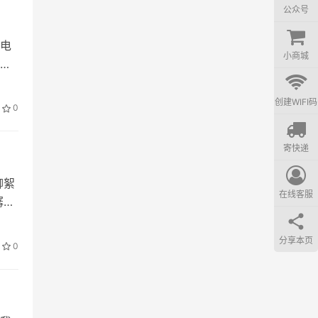
公众号
电
小商城
喜
创建WIFI码
0
寄快递
柳絮
在线客服
潺潺
分享本页
0
你就
移，