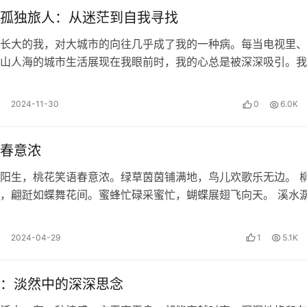
孤独旅人：从迷茫到自我寻找
长大的我，对大城市的向往几乎成了我的一种病。每当电视里、
山人海的城市生活展现在我眼前时，我的心总是被深深吸引。我
太多。
攘攘的氛围，喜欢那座满是商场和高楼…
主动学习
2024-11-30
0
6.0K
春意浓
阳生，桃花笑语春意浓。绿草茵茵铺满地，鸟儿欢歌乐无边。 
，翩跹如蝶舞花间。蜜蜂忙碌采蜜忙，蝴蝶展翅飞向天。 溪水
醒沉睡的大地。小鱼在水中游，欢…
2024-04-29
1
5.1K
候，其实就是通过阅读的方式输入了费曼学习法这个方法，如果
，其实，这就只算留存于你大脑中的高端废物罢了，随着时间的推
：淡然中的深深思念