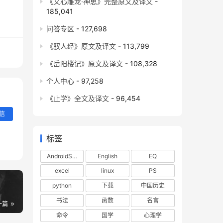
《文心雕龙·神思》完整原文及译文
-
185,041
问答专区
- 127,698
《驭人经》原文及译文
- 113,799
《岳阳楼记》原文及译文
- 108,328
个人中心
- 97,258
《止学》全文及译文
- 96,454
信
标签
AndroidStudio
English
EQ
excel
linux
PS
python
下载
中国历史
书法
函数
名言
一篇
命令
国学
心理学