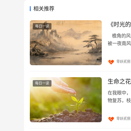
相关推荐
《时光的
每日一读
檐角的风
被一夜南风
凝着晨露未
零妖贰捌
生命之花
每日一读
美国国家实验室研究证实，不同的学习
在我眼中，
场示范，这一部分被称为被动学习，而
物复苏，枝
叶隙，斑驳
零妖贰捌
我们大多数时候都是在被动学习，比如听别人输