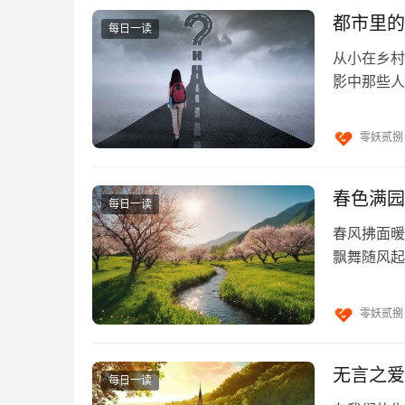
阅读
书本，其实也是自己的输入
都市里的
每日一读
看视频，其实还是自己的输入
从小在乡村
影中那些人
现场示范，有了输入和输出，但对结果不用考虑
欢那种熙熙
但如果你用上费曼学习法，被动学习就将会变为
零妖贰捌
你会在输入之后与别人在讨论上输出
春色满园
你会在输入之后去实践
每日一读
春风拂面暖
你会在输入之后尝试把别人教懂
飘舞随风起
这样的内容留存率是会越来越高的。
流水声，唤
零妖贰捌
我们可以来想象一下，当你读了我这篇文章的时
此打住，你对这个方法的理解大约就只有10%
逐渐被分解。
无言之爱
每日一读