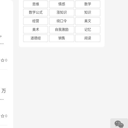
思维
情感
数学
数学公式
涨知识
知识
经营
绕口令
美文
美术
自我激励
记忆
，
道德经
销售
阅读
还
0
，万
的
0