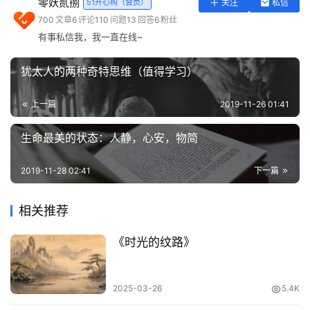
人心归顺，人民和睦相处。人们无论是尊贵还是卑贱，上上
零妖贰捌
51开心购（会员）
关注
私信
实
下下都没有怨恨不满。你知道那是为甚麽吗？” 曾子站起身
700
文章
6
评论
110
问题
13
回答
6
粉丝
用
有事私信我，我一直在线~
来，离开自己的座位回答说∶“学生我不够聪敏，哪里会知
工
具
道呢？”孔子说∶“这就是孝。它是一切德行的根本，也是教
犹太人的两种奇特思维（值得学习）
化产生的根源。你回原来位置坐下，我告诉你。人的身体四
登录
注册
问
肢、毛发皮肤，都是父母赋与的，不敢予以损毁伤残，这是
上一篇
2019-11-26 01:41
答
孝的开始。人在世上遵循仁义道德，有所建树，显扬名声於
专
后世，从而使父母显赫荣耀，这是孝的终极目标。所谓孝，
生命最美的状态：人静，心安，物简
区
最初是从侍奉父母开始，然后效力於国君，最终建功立业，
2019-11-28 02:41
下一篇
功成名就。《诗经·大雅·文王》篇中说过∶‘怎麽能不思念你
常
的先祖呢？要称述修行先祖的美德啊！
用
相关推荐
网
[品读]
址
《时光的纹路》
本章为《孝经》总纲，是《孝经》的基本精神所在。孔子对
曾子讲：孝啊，是一切德之本，所有品德、教化由此产生，
2025-03-26
5.4K
教就是孝的文化，人有品德的根源是孝，由孝这个源头流出