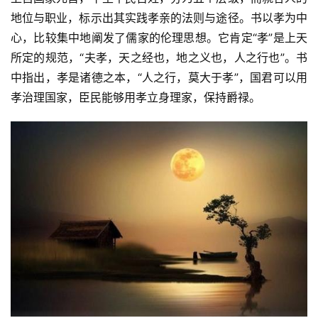
地位与职业，标示出其实践孝亲的法则与途径。书以孝为中
心，比较集中地阐发了儒家的伦理思想。它肯定“孝”是上天
所定的规范，“夫孝，天之经也，地之义也，人之行也”。书
中指出，孝是诸德之本，“人之行，莫大于孝”，国君可以用
孝治理国家，臣民能够用孝立身理家，保持爵禄。