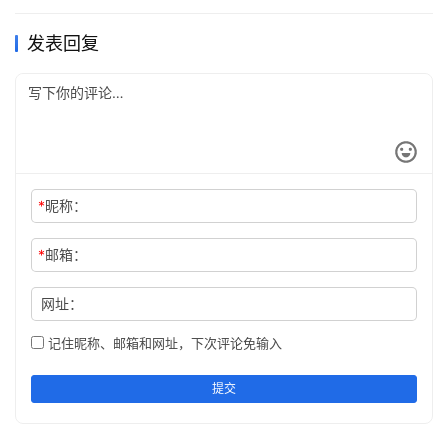
父仇围难两湔雪，千古流芳忠孝名。
发表回复
天子章第二
【原文】
子曰：“爱亲者，不敢恶于人；敬亲者，不敢慢于人。爱敬
尽于事亲，而德教加于百姓，刑于四海。盖天子之孝也。
*
昵称：
《甫刑》云：‘一人有庆，兆民赖之。
*
邮箱：
【译文】
网址：
孔子说∶“能够亲爱自己父母的人，就不会厌恶别人的父
记住昵称、邮箱和网址，下次评论免输入
母，能够尊敬自己父母的人，也不会怠慢别人的父母。以亲
爱恭敬的心情尽心尽力地侍奉双亲，而将德行教化施之於黎
提交
民百姓，使天下百姓遵从效法，这就是天子的孝道呀！《尚
书·甫刑》里说∶‘天子一人有善行；万方民众都仰赖他。’