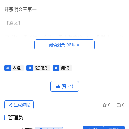
开宗明义章第一
【原文】
仲尼居，曾子持。子曰：“先王有至德要道，以顺天下，民
用和睦，上下无怨。汝知之乎？” 曾子避席曰：“参不敏，何
阅读剩余 96%
足以知之？” 子曰：“夫孝，德之本也，教之所由生也。复
坐，吾语汝。”身体发肤，受之父母，不敢毁伤，孝之始
孝经
涨知识
阅读
也。立身行道，扬名于后世，以显父母，孝之终也。夫孝，
首
始于事亲，忠于事君，终于立身。《大雅》云：‘无念尔
页
祖，聿修厥德。
赞
(1)
每
【译文】
日
生成海报
0
0
一
孔子在家里闲坐，他的学生曾子侍坐在旁边。孔子说∶“先
读
管理员
代的帝王有其至高无上的品行和最重要的道德，以其使天下