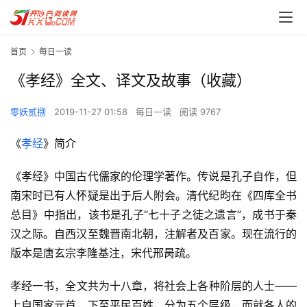
首页
每日一读
《孝经》全文、译文及故事（收藏）
零妖贰捌
2019-11-27 01:58
每日一读
阅读 9767
《
孝经
》简介
《孝经》中国古代儒家的伦理学著作。传说是孔子自作，但
南宋时已有人怀疑是出于后人附会。清代纪昀在《四库全书
总目》中指出，该书是孔子“七十子之徒之遗言”，成书于秦
汉之际。自西汉至魏晋南北朝，注解者及百家。现在流行的
版本是唐玄宗李隆基注，宋代邢昺疏。
孝经一书，全文共为十八章，将社会上各种阶层的人士——
上自国家元首，下至平民百姓，分为五个层级，而就各人的