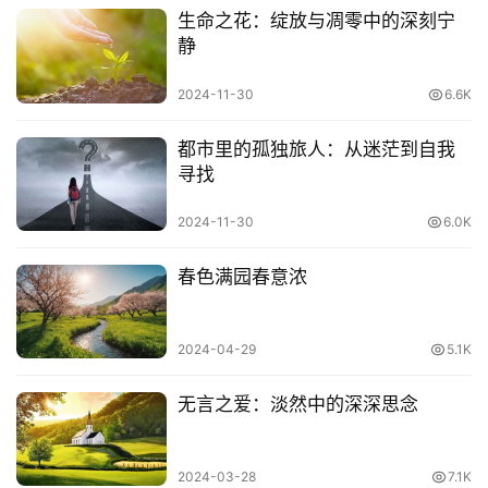
的河流就是教化。
生命之花：绽放与凋零中的深刻宁
静
[故事] 忠孝双全
2024-11-30
6.6K
明朝湖南道川守将沉至绪，有一个独生女儿，名叫沈云英。
自小聪明好学，跟父亲学得一身好武艺。因其父率兵迎异军
都市里的孤独旅人：从迷茫到自我
寻找
死在战场上，当时沈云英才十七岁，她登上高处大声呼曰：
“我虽然是一个小女子，为完成父亲守城的遗志，我要决一
2024-11-30
6.0K
死战。希望全体军民保卫家乡。大家深受感动，发誓要夺回
失地。很快解除了包围，取得了胜利。沈云英找到父亲的尸
春色满园春意浓
体，大声痛哭，全体军民都穿上孝服，参加了葬礼。朝廷下
令追封沉至绪为副总兵，并任命沈云英为游击将军，继续守
2024-04-29
5.1K
卫道州府。后来人们为她建了一座忠孝双全的纪念祠。
无言之爱：淡然中的深深思念
有诗颂曰：
异军攻城围义兵，娥眉汗马解围城；
2024-03-28
7.1K