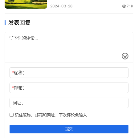
愚蠢迟钝。
2024-03-28
7.1K
在孔子的弟子中，颜回可以说达到了老子所说的境界。《论
发表回复
语》中评论颜回“有若无，实若虚”。
有智慧和学问，就好像没有一样，普普通通，完全没有骄矜
之气。《庄子》中有很多写颜回的篇幅，可以看出庄子也很
喜欢颜回。这就是“藏”的智慧和境界。
有锋芒，去砍东西，自己也会受伤。久而久之，这锋芒就钝
*
昵称：
了、废了！只有藏匿着，在最需要的时候出手，才是利器。
*
邮箱：
《道德经》中说，不自见，故明；不自是，故彰；不自伐，
网址：
故有功；不自矜，故长。
记住昵称、邮箱和网址，下次评论免输入
上天厌弃露才扬己的人，社会上讨厌骄傲自大的人。越是自
夸自卖的人，其实越无知，越浅薄，也越不会有好结果。
提交