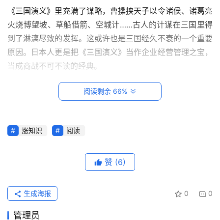
《三国演义》里充满了谋略，曹操挟天子以令诸侯、诸葛亮
火烧博望坡、草船借箭、空城计……古人的计谋在三国里得
到了淋漓尽致的发挥。这或许也是三国经久不衰的一个重要
原因。日本人更是把《三国演义》当作企业经营管理之宝，
当成商战不可不读的经典。
古人说，谋定而后动，知止而有得。有了计划和计策，然后
阅读剩余 66%
才开始行动，更容易成功。但有时候成功不知看人谋，更要
看天时地利，看天意。
首
涨知识
阅读
谋略更容易祸害人心，让人贪得无厌，最终害了自己。“机
页
关算尽太聪明，反误了卿卿性命。”所以，善谋固然重要，
赞
(6)
但更要知道停止、满足，才能保身。
每
日
2
一
生成海报
0
0
读
勇者胜于胆
管理员