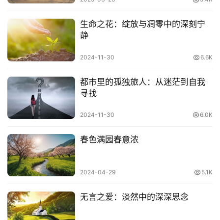
了胆，也就意味着就失去了克服困难的勇气。
生命之花：绽放与凋零中的深刻宁
静
有的人，在厄运的打击下一蹶不振，没有勇气面对自己的过
去，也就更不会有光明的未来。
2024-11-30
6.6K
所以，不管是求学、生活还是工作，都要有胆魄，有勇气、
都市里的孤独旅人：从迷茫到自我
豪气。就如孟子说，虽千万人吾往矣！
寻找
3
2024-11-30
6.0K
智者胜于藏
春色满园春意浓
《史记》上记载，年轻的孔子曾向老子请教道理。
2024-04-29
5.1K
老子说：“良贾深藏若虚，君子盛德容貌若愚。”老子告诉年
轻的孔子，高明的商人懂得深藏财货，而外表看起来好像空
无言之爱：淡然中的深深思念
无所有；品行高尚的人懂得内藏道德，而外表看起来好像是