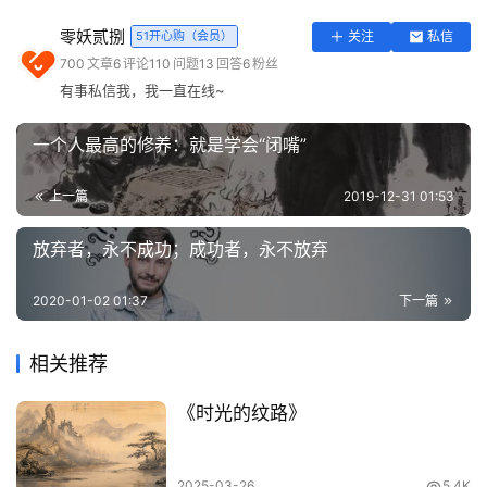
实
零妖贰捌
51开心购（会员）
关注
私信
孔子说：“勇者无惧”。
用
700
文章
6
评论
110
问题
13
回答
6
粉丝
工
有事私信我，我一直在线~
有勇气的人，都要有胆魄。《三国演义》中，刘备称赞赵云
具
“一身是胆。”所以赵云才能长坂坡七进七出，救出阿斗。
登录
注册
一个人最高的修养：就是学会“闭嘴”
问
《亮剑》中，李云龙给我们最大的启发就是亮剑精神，就是
答
上一篇
2019-12-31 01:53
敢于亮剑的勇气和胆魄。这是一个民族所必须长存的宝贵财
专
富。
区
放弃者，永不成功；成功者，永不放弃
当然，勇，并非单指外在的冲锋陷阵。苏轼说，天下有大勇
常
2020-01-02 01:37
下一篇
者，卒然临之而不惊，无故加之而不怒。
用
网
相关推荐
鲁迅说：“真正的勇士敢于直面惨淡的人生。”真正的勇者，
址
更敢于面对自己，面对惨淡的人生，面对自己的坏情绪，面
《时光的纹路》
对那些无形的敌人！
现实中，我们经常说“被吓破了胆”。如果一个人被困难吓破
2025-03-26
5.4K