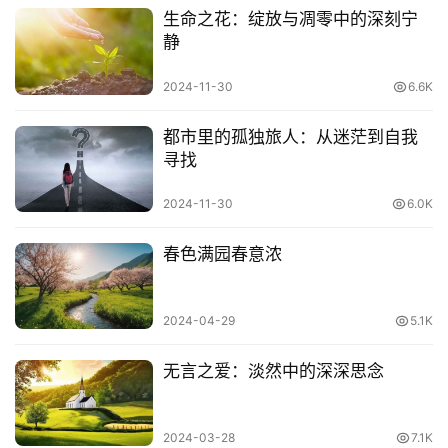
生命之花：绽放与凋零中的深刻宁
要看真正的行动，
静
说的好，永远不如做的好！
2024-11-30
6.6K
都市里的孤独旅人：从迷茫到自我
寻找
2024-11-30
6.0K
春色满园春意浓
2024-04-29
5.1K
无言之爱：淡然中的深深思念
看懂一件事，你就长大了。
2024-03-28
7.1K