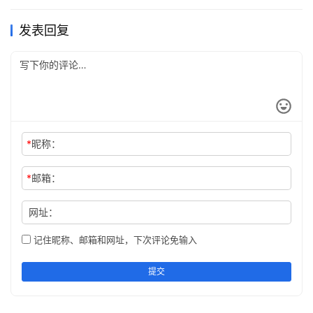
看清一件事，你就开窍了。
发表回复
看破一件事，你就理性了。
看透一件事，你就成熟了。
看穿一件事，你就到头了。
*
昵称：
看淡一件事，你就放下了。
*
邮箱：
看明一件事，你就聪明了。
网址：
看好一件事，你就成功了。
记住昵称、邮箱和网址，下次评论免输入
看过一件事，你就经历了。
提交
看准一件事，你就给力了。