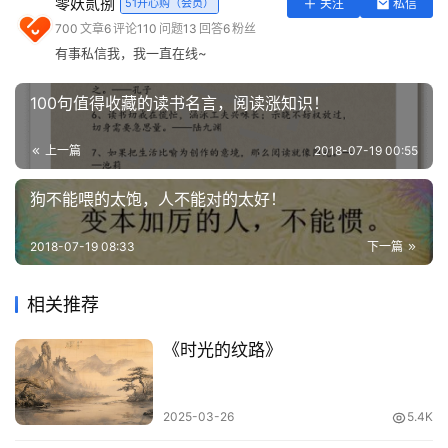
零妖贰捌
51开心购（会员）
关注
私信
实
700
文章
6
评论
110
问题
13
回答
6
粉丝
用
有事私信我，我一直在线~
工
具
100句值得收藏的读书名言，阅读涨知识！
登录
注册
问
上一篇
2018-07-19 00:55
答
专
狗不能喂的太饱，人不能对的太好！
区
记住：
2018-07-19 08:33
下一篇
常
在你需要的时候，
用
相关推荐
网
谁会出现，谁会关心，
址
《时光的纹路》
这才是你的谁！
2025-03-26
5.4K
不要听花言巧语，