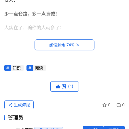
少一点套路，多一点真诚！
人实在了，骗你的人就多了；
你有用了，找你的人就多了；
阅读剩余 74%
你没用了，远离你的人就多了，
知识
阅读
这就是现实。
首
页
别去试探人心，它会让你失望。
赞
(1)
每
有些事知道了就好，不必多说。
日
生成海报
0
0
一
读
管理员