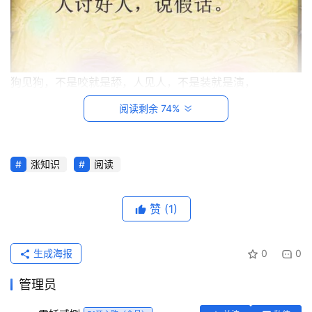
​狗见狗，不是咬就是舔，人见人，不是装就是演，
阅读剩余 74%
涨知识
阅读
首
页
赞
(1)
每
日
生成海报
0
0
一
读
管理员