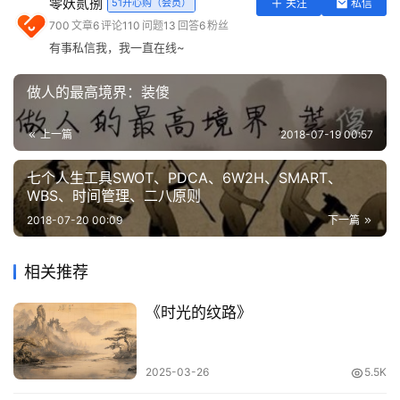
零妖贰捌
51开心购（会员）
关注
私信
实
700
文章
6
评论
110
问题
13
回答
6
粉丝
用
有事私信我，我一直在线~
工
具
​有良心的，正眼看看你，没良心的，转脸忘了你。
做人的最高境界：装傻
登录
注册
问
上一篇
2018-07-19 00:57
答
专
七个人生工具SWOT、PDCA、6W2H、SMART、
区
WBS、时间管理、二八原则
2018-07-20 00:09
下一篇
常
用
相关推荐
网
址
《时光的纹路》
2025-03-26
5.5K
​喂别人的狗，朝你狂吼。