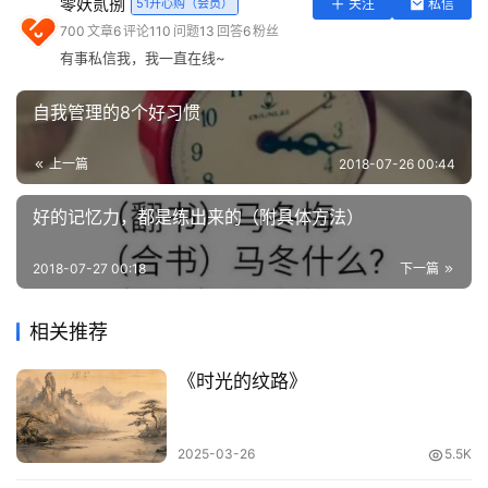
零妖贰捌
51开心购（会员）
关注
私信
实
700
文章
6
评论
110
问题
13
回答
6
粉丝
用
有事私信我，我一直在线~
工
具
自我管理的8个好习惯
登录
注册
问
上一篇
2018-07-26 00:44
答
专
好的记忆力，都是练出来的（附具体方法）
区
2018-07-27 00:18
下一篇
常
用
相关推荐
网
址
《时光的纹路》
2025-03-26
5.5K