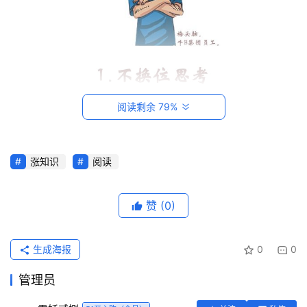
阅读剩余 79%
涨知识
阅读
首
页
赞
(0)
每
日
生成海报
0
0
一
读
管理员