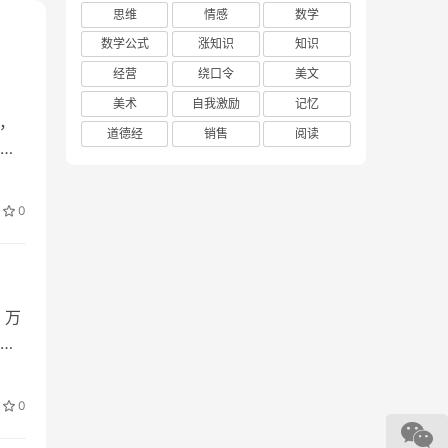
思维
情感
数学
数学公式
涨知识
知识
啊啊，这个那个”来拖延。
经营
绕口令
美文
美术
自我激励
记忆
，
道德经
销售
阅读
还
还是“不吃”？开始权衡比较。但如果你直接说“给你吃这
0
，万
的
心虚；最后这个理由还不一定站得住脚，如果对方稍微强
0