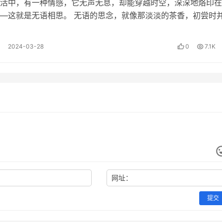
活中，有一种情感，它无声无息，却能穿越时空，深深地烙印在
—这就是无语相思。 无语的思念，就像那淡淡的茶香，初尝时
，但当你细细品味，那份深沉的韵味…
同，或者并没有专心听你的讲话内容，在对话结束前，重复并总
2024-03-28
0
7.1K
态呢？首先在心理上要给自己做好自我建设，其次是在话术上运
妖贰捌
整理后发布（声明：本站所有文章仅供学习，版权归原作者所有；
51kxg.com/archives/3137。)
网址：
提交