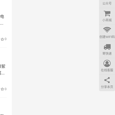
公众号
电
小商城
喜
可以使用以下技巧，让你的内容更有说服力。
创建WIFI码
0
寄快递
我们认为这次的校招活动很成功，以后可以继续加大这类
柳絮
在线客服
潺潺
分享本页
0
超出预期，我们认为可以继续投入10%的预算拉动类似活