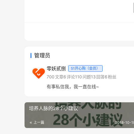
3.对失败充满恐惧
对做不好、失败心存恐惧，所以只要一当众讲话
要打破这些心理桎梏，除了增加自己的专业技
→没底气→失败的恶性循环。
管理员
那么如何来一次霸气外露的对话呢？
零妖贰捌
51开心购（会员）
700
文章
6
评论
110
问题
13
回答
6
粉丝
如果对于自己的逻辑能力、表达能力不够自信，
有事私信我，我一直在线~
品质二：
"如何培养强大的气场?做个气场强大的
...
培养人脉的28个小建议
在对话中，不要用这三种表达，就能让你的气势
上一篇
2018-10-1