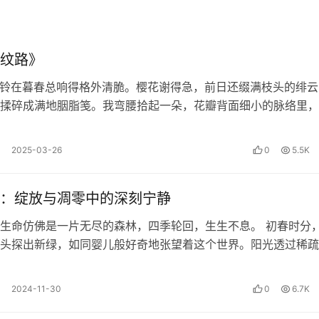
说“不好意思，我有点记不清了，等我查一下资料”而不要用“嗯嗯
纹路》
铃在暮春总响得格外清脆。樱花谢得急，前日还缀满枝头的绯云
揉碎成满地胭脂笺。我弯腰拾起一朵，花瓣背面细小的脉络里，
是，给了对方思考的机会和寻找理由的时间。
晞的微光。…
你问他“你要不要吃？”这就条件反射地激起对方的思考：“吃”
2025-03-26
0
5.5K
最短，他就更容易接受。
：绽放与凋零中的深刻宁静
生命仿佛是一片无尽的森林，四季轮回，生生不息。 初春时分
进行补充。
头探出新绿，如同婴儿般好奇地张望着这个世界。阳光透过稀疏
陆离地洒在嫩芽上，它们在微风中轻…
对方更多说服你的思考空间；并且过多的解释本身也会让你显得
2024-11-30
0
6.7K