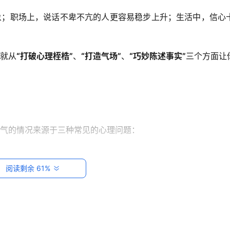
象；职场上，说话不卑不亢的人更容易稳步上升；生活中，信心
就从
“打破心理桎梏”
、
“打造气场”
、
“巧妙陈述事实”
三个方面让
气的情况来源于三种常见的心理问题：
阅读剩余 61%
表述者，不能流畅地表达自己的意见，自然感觉自己底气不足。
责怪和批评，慢慢就会变得越来越不自信，长大后，对权威者的