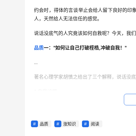
约会时，得体的言谈举止会给人留下良好的印
人，天然给人无法信任的感觉。
说话没底气的人究竟该如何自救呢？今天，我们
品质
一：
"如何让自己打破桎梏,冲破自我！"
...
著名心理学家胡慎之给出了三个解释，说话没底
1.自我设限
在开口之前，他就已经把自己设定为一个糟糕的
2.内心陷入对权威者认同的状态
品质
涨知识
阅读
一个人在成长过程中总是遭受到老师、父母等的