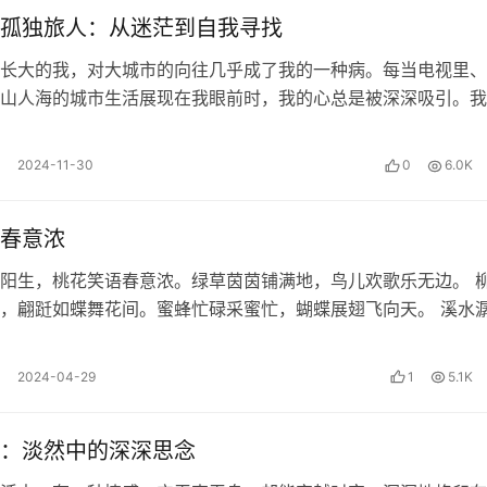
欢你"
孤独旅人：从迷茫到自我寻找
长大的我，对大城市的向往几乎成了我的一种病。每当电视里、
山人海的城市生活展现在我眼前时，我的心总是被深深吸引。我
自己说的都是对的，说话当然有底气。所以你在陈述事实的时候
攘攘的氛围，喜欢那座满是商场和高楼…
2024-11-30
0
6.0K
春意浓
果很好，对比同期其他企业的校招活动，我们到场的同学更多。
阳生，桃花笑语春意浓。绿草茵茵铺满地，鸟儿欢歌乐无边。 
，翩跹如蝶舞花间。蜜蜂忙碌采蜜忙，蝴蝶展翅飞向天。 溪水
醒沉睡的大地。小鱼在水中游，欢…
少预算？老板一反问你是不是哑口无言？
2024-04-29
1
5.1K
当天到场同学1000人，对比其他友商的的活动，我们的效果
：淡然中的深深思念