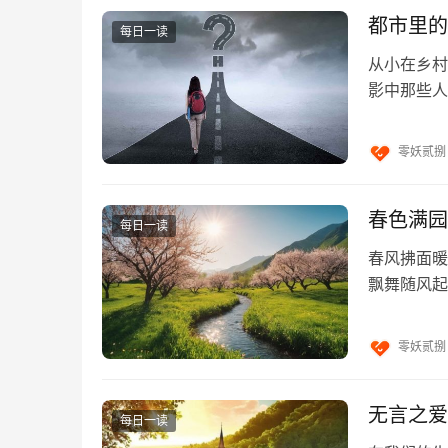
品质三：
"如何巧妙的表达一件事情，让领导更喜
都市里的
每日一读
...
从小在乡村
影中那些人
为什么一些大咖讲话时气势十足？因为他们确信
欢那种熙熙
少用形容词，多用数据
零妖贰捌
比如你去跟老板汇报工作。
春色满园
每日一读
错误说法：“上周在北京大学举办的校招活动效
春风拂面暖
活动的投入。”
飘舞随风起
流水声，唤
效果好在哪里？到场同学有多少？继续投入要多
零妖贰捌
如果你想要说得更有底气，必须让数据来说话。
正确说法：“上周在北京大学举办的校招活动，
无言之爱
每日一读
动。”