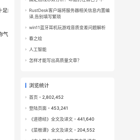
十足的人更能赢得尊重、获得好感。而那些讲话没底气的
RustDesk客户端将服务器相关信息内置编
译,告别填写繁琐
win11蓝牙耳机玩游戏音质变差问题解析
你气场大开，快速成为职场中最受欢迎的人。
春之绘
人工智能
怎样才能写出高质量文章？
浏览统计
首页
- 2,802,452
登陆页面
- 453,241
《道德经》全文及译文
- 441,640
《菜根谭》全文及译文
- 204,552
恐惧就泛化到上司、客户或者表现更好的人身上去。