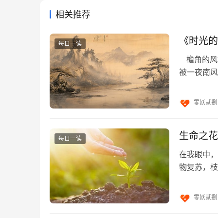
1.不要用口头禅，越用越尴尬
相关推荐
少用口头禅，尤其是在你忘词的时候，可以直接
《时光的
每日一读
2.不要使用疑问句，唯快不破
檐角的风
被一夜南风
疑问句不但意味着对方有拒绝的权力，更重要的
凝着晨露未
举个简单的例子，你想让某人尝某种零食，如果
零妖贰捌
个！”干脆利落的感叹句把他的反应时间压缩到
生命之花
3.不要解释理由，公事“攻”办
每日一读
在我眼中，
一句话表达一个完整的意思，不要再用短句对其
物复苏，枝
叶隙，斑驳
一旦你解释了理由，就拖慢了对话的节奏，给
势一些，就轻而易举化解了你的攻势。
零妖贰捌