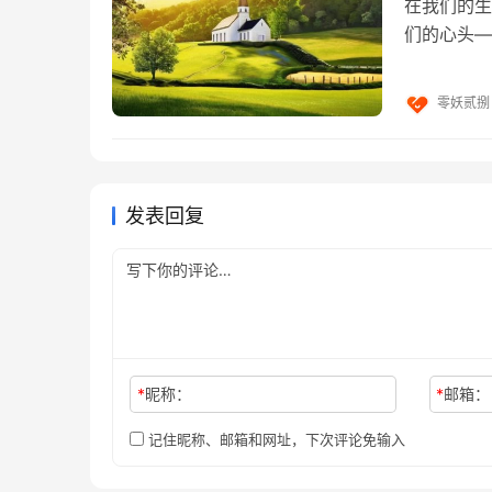
在我们的生
们的心头—
"
强烈的味道
人都有主观意识，你的谈话对象可能对你不认
零妖贰捌
印象更深刻。
最后来总结一下，如何改善说话时没底气的状
理由；多用数据；重复总结。
发表回复
每天进步一点点! - 51开心Go阅读网
网络转载，经
零
有侵权，请联系在线客服进行删除，文章链接：https://www.
*
昵称：
*
邮箱：
记住昵称、邮箱和网址，下次评论免输入