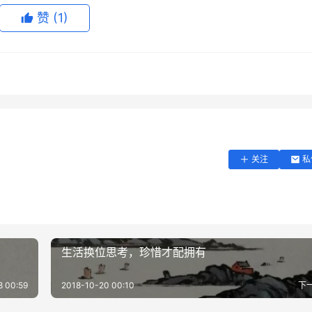
赞
(1)
就全身发抖、紧张、冒汗、语无伦次。
能让自己自信起来以外，还有一个重要的方法：
创造一次成功的
关注
私
就很容易说话没有底气，最好的方法就是，准备一个话术模板吧
人"
生活换位思考，珍惜才配拥有
瞬间拔高。
8 00:59
2018-10-20 00:10
下