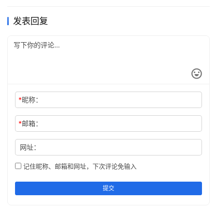
有个人请一个瞎子朋友吃饭，吃得很晚。瞎子说，很晚
发表回复
了我要回去了。
主人就给他点了一个灯笼，他就很生气地说：“我本来
就看不见，你还给我一个灯笼，这不是嘲笑我吗？”
主人说：“因为我担心你才给你点个灯笼。你看不见，
*
昵称：
别人可以看得见，这样你走在黑夜里就不会有人撞到你
了。”
*
邮箱：
同样的道理。每一件事，用不同的角度去看，其实就会
网址：
有不同的见解。见解不同，结果自然也会不一样。
记住昵称、邮箱和网址，下次评论免输入
提交