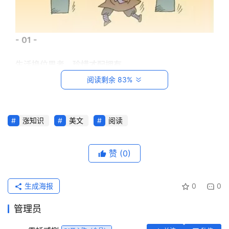
- 01 -
生活换位思考，珍惜才配拥有
阅读剩余 83%
一头猪、一只绵羊和一头奶牛，被牧人关在同一个畜栏
里。有一天，牧人将猪从畜栏里捉了出去，只听猪大声
号叫，强烈地反抗。
涨知识
美文
阅读
首
页
绵羊和奶牛讨厌它的号叫，于是就说道：“我们经常被
赞
(0)
牧人捉去，都没像你这样大呼小叫的。”
每
猪听了回应道：“捉你们和捉我完全是两回事，他捉你
日
生成海报
0
0
一
们，只是分你们的毛和乳汁，但是捉住我，却是要我的
读
管理员
命啊！”