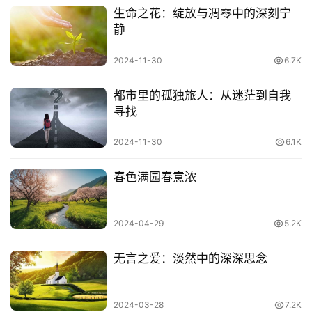
生活本就不容易，这时更要将心比心、换位思考，这才
生命之花：绽放与凋零中的深刻宁
是最适当的活法。
静
生活换位思考，珍惜才配拥有。
2024-11-30
6.7K
都市里的孤独旅人：从迷茫到自我
寻找
2024-11-30
6.1K
春色满园春意浓
2024-04-29
5.2K
无言之爱：淡然中的深深思念
- 02 -
思维换位思考，理解才知感恩
2024-03-28
7.2K