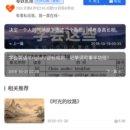
零妖贰捌
51开心购（会员）
关注
私信
实
700
文章
6
评论
110
问题
13
回答
6
粉丝
用
有事私信我，我一直在线~
工
具
决定一个人的气场是下面这三个品质，并非身高长相。
登录
注册
问
上一篇
2018-10-19 00:35
答
专
学会英语(English)音标规则，记单词可事半功倍！
区
2018-10-21 00:38
下一篇
常
我们各有各的生活，也各有各的苦难。立场不同，所处
用
的环境也不同，所以很少有人能凭着自己的理解去换位
相关推荐
网
思考，更何况做到感同身受。
址
《时光的纹路》
列夫·托尔斯泰说：“你不是我，怎知我走过的路，心中
的苦与乐。”
2025-03-26
5.5K