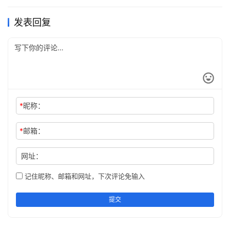
发表回复
16. 幸福的家庭有同样的幸福，而不幸的家庭则各有各的不
幸。
17. 「水满则溢，月盈则亏」，这个世界从来只有更美，而
没有最美。而最靠近完美的一刻，就是最容易走向相反的时
刻。
*
昵称：
18. 人都是为希望而活，因为有了希望，人才有生活的勇
气。
*
邮箱：
19. 人们往往把欲望的满足看成幸福
网址：
记住昵称、邮箱和网址，下次评论免输入
20. 一个人只要能忘我和爱别人，他在心理上就不会失衡，
他就是一个幸福的人和完美的人。
提交
《战争与和平》