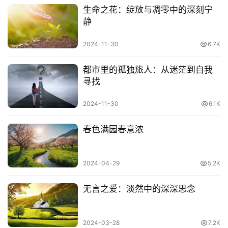
生命之花：绽放与凋零中的深刻宁
13. 一个独眼人和完全的瞎子比起来缺点更严重，因为他知
静
道缺什么。
2024-11-30
6.7K
14. 爱就像一棵树，它自行生长，深深地扎根于我们的内
都市里的孤独旅人：从迷茫到自我
心，甚至在我们心灵的废墟上也能继续茁壮成长。这种感情
寻找
愈是盲目，就愈加顽强，这真不可思议。它在毫无道理的时
候反倒是最最强烈。
2024-11-30
6.1K
15. 对于我们每个人来说，在我们的才智、我们的道德、我
春色满园春意浓
们的气质之间，存在着某种平衡，它们毫不间断地自行发
展，除非生活遭到重大的变故才会中断。
2024-04-29
5.2K
03
无言之爱：淡然中的深深思念
托尔斯泰
2024-03-28
7.2K
《安娜 • 卡列尼娜》