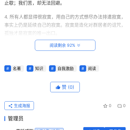
止歇；我们苦，却无法回避。
4. 所有人都显得很寂寞，用自己的方式想尽办法排遣寂寞，
事实上仍是延续自己的寂寞。寂寞是造化对群居者的诅咒，
孤独才是寂寞的唯一出口。
阅读剩余 92%
5. 生命从来不曾离开过孤独而独立存在。无论是我们出
生、我们成长、我们相爱还是我们成功失败，直到最后的最
后，孤独犹如影子一样存在于生命一隅。
名著
知识
自我激励
阅读
首
02
页
赞
(0)
雨果
每
日
《悲惨世界》
生成海报
0
0
一
读
管理员
6. 释放无限光明的是人心，制造无边黑暗的也是人心，光明
和黑暗交织着，厮杀着，这就是我们为之眷恋而又万般无奈