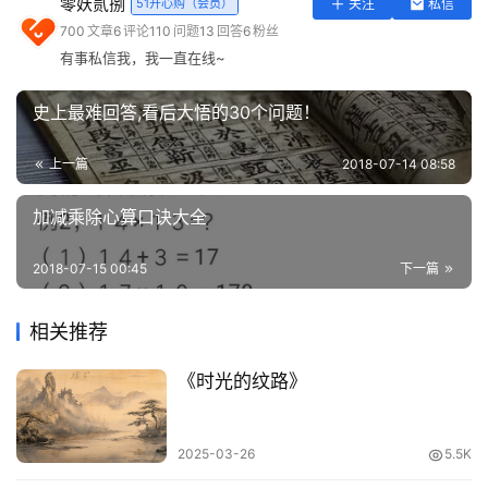
零妖贰捌
51开心购（会员）
关注
私信
实
的人世间。
700
文章
6
评论
110
问题
13
回答
6
粉丝
用
有事私信我，我一直在线~
工
7. 我宁愿靠自己的力量，打开我的前途，而不愿求有力者垂
具
青。
史上最难回答,看后大悟的30个问题！
登录
注册
问
8. 没有被听见不是沉默的理由。
上一篇
2018-07-14 08:58
答
专
9. 世界上最宽阔的是海洋，比海洋更宽阔的是天空，比天
加减乘除心算口诀大全
区
空更宽阔的是人的心灵。
2018-07-15 00:45
下一篇
10. 人，有了物质才能生存；人，有了理想才谈得上生活。
常
用
相关推荐
《巴黎圣母院》
网
址
《时光的纹路》
11. 人的心只容得下一定程度的绝望，海绵已经吸够了水，
即使大海从它上面流过，也不能再给它增添一滴水了。
2025-03-26
5.5K
12. 这是黄昏的太阳，我们却把它当成了黎明的曙光。