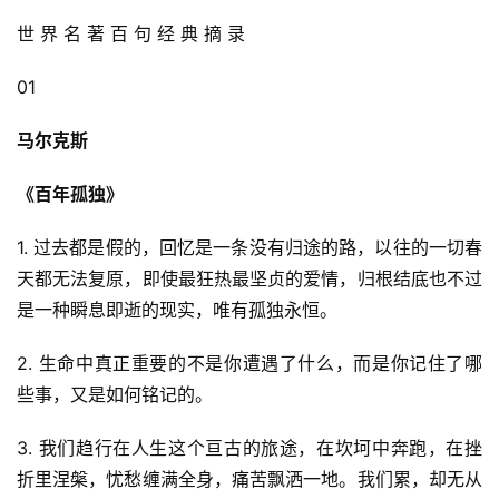
世 界 名 著 百 句 经 典 摘 录
01
马尔克斯
《百年孤独》
1. 过去都是假的，回忆是一条没有归途的路，以往的一切春
天都无法复原，即使最狂热最坚贞的爱情，归根结底也不过
是一种瞬息即逝的现实，唯有孤独永恒。
2. 生命中真正重要的不是你遭遇了什么，而是你记住了哪
些事，又是如何铭记的。
3. 我们趋行在人生这个亘古的旅途，在坎坷中奔跑，在挫
折里涅槃，忧愁缠满全身，痛苦飘洒一地。我们累，却无从